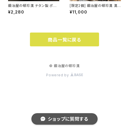
鍛冶屋の頓珍漢 チタン製 ポケ
[限定2個] 鍛冶屋の頓珍漢 漢
ットストーブ 専用風防 2枚1セッ
のフライ鉄板 F220S 6mm厚
¥2,280
¥11,000
ト
直径22cm 焼き面19cm 焼き入
れあり フライパン キャンプ アウ
トドア 純国産
商品一覧に戻る
© 鍛冶屋の頓珍漢
Powered by
ショップに質問する