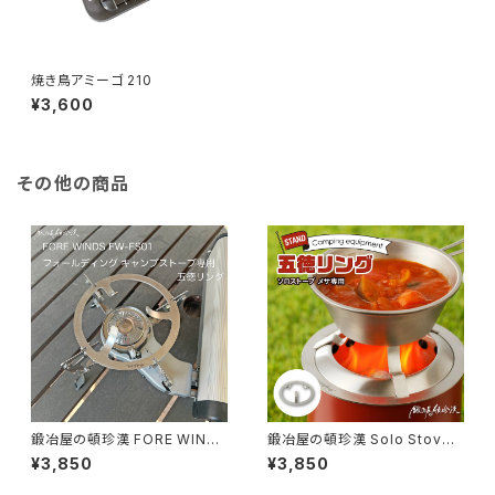
焼き鳥アミーゴ 210
¥3,600
その他の商品
鍛冶屋の頓珍漢 FORE WINDS
鍛冶屋の頓珍漢 Solo Stove
FW-FS01 フォールディング キ
Mesa専用 五徳リング
¥3,850
¥3,850
ャンプストーブ専用 五徳リング