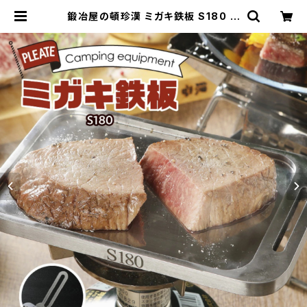
鍛冶屋の頓珍漢 ミガキ鉄板 S180 ラ
ージメスティン B6 サイズ 10.5mm
厚 焼き面4.5mm溝 特製ステンレス
製ハンドル付き | 鍛冶屋の頓珍漢