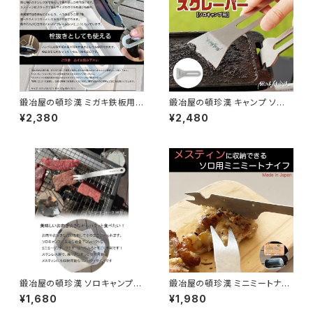
鍛冶屋の頓珍漢 ミガキ鉄板用
鍛冶屋の頓珍漢 キャンプ ソロ
ハンドル リフター ステンレス製
キャンプ メスティン サイズ 鉄板
¥2,380
¥2,480
スクレーパー ヘラ 焦げ取りヘラ
ー ステンレス 日本製
鍛冶屋の頓珍漢 ソロキャンプ用
鍛冶屋の頓珍漢 ミニミートナイ
ミートフォーク
フ アウトドア
¥1,680
¥1,980