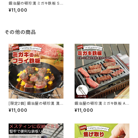
鍛冶屋の頓珍漢 ミガキ鉄板 S1
80 ラージメスティン B6 サイズ
¥11,000
10.5mm厚 焼き面4.5mm溝 特
製ステンレス製ハンドル付き
その他の商品
[限定2個] 鍛冶屋の頓珍漢 漢
鍛冶屋の頓珍漢 ミガキ鉄板 A2
のフライ鉄板 F220S 6mm厚
80T9 イワタニ 炉ばた大将 炙
¥11,000
¥11,000
直径22cm 焼き面19cm 焼き入
りや サイズ 9ｍｍ厚 キャンプ
れあり フライパン キャンプ アウ
グリル本体別売
トドア 純国産