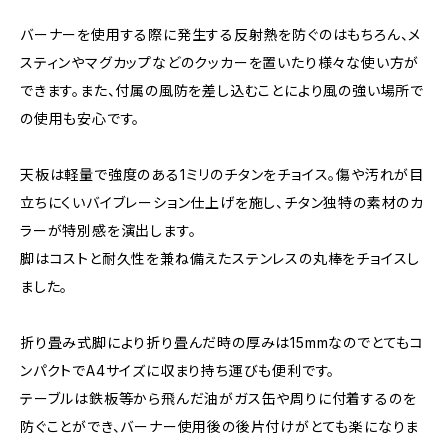
バーナーを使用する際に発生する反射熱を防ぐのはもちろん、メ
スティンやマグカップなどのクッカーを置いたり様々な使い方が
できます。また、付属の風防を差し込むことにより風の強い場所で
の使用も安心です。
天板は軽量で強度のある1ミリのチタンをチョイス。傷や汚れが目
立ちにくいバイブレーション仕上げを施し、チタン独特の素材のカ
ラーが特別感を演出します。
脚はコストと耐久性を兼ね備えたステンレスの丸棒をチョイスし
ました。
折り畳み式脚により折り畳んだ時の厚みは15mmなのでとてもコ
ンパクトでA4サイズに収まり持ち運びも便利です。
テーブルは鉄板等から飛んだ油がガス缶や周りに付着するのを
防ぐことができ、バーナー使用後の後片付けがとても楽になりま