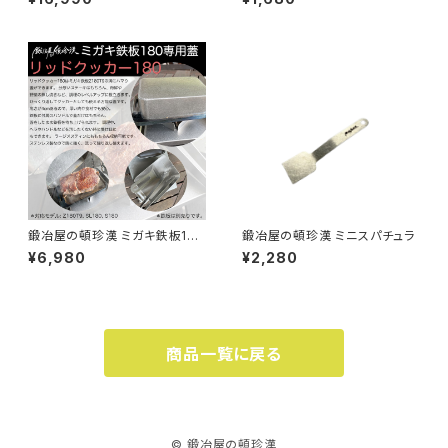
2cm ソロキャンプ シングルバー
ナー アウトドア
鍛冶屋の頓珍漢 ミガキ鉄板180
鍛冶屋の頓珍漢 ミニスパチュラ
専用蓋 リッドクッカー180 ラー
¥6,980
¥2,280
ジメスティンサイズ
商品一覧に戻る
© 鍛冶屋の頓珍漢