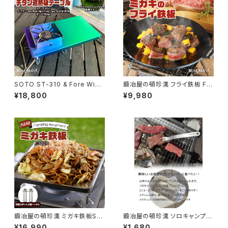
SOTO ST-310 & Fore Wind
鍛冶屋の頓珍漢 フライ鉄板 F2
s Micro Camp Stove FW-M
20S 4.5mm厚 直径22cm 焼き
¥18,800
¥9,980
S01専用 チタン遮熱板テーブル
面19cm 焼き入れあり フライパ
(限定オーロラカラー)
ン キャンプ アウトドア 純国産
鍛冶屋の頓珍漢 ミガキ鉄板SQ
鍛冶屋の頓珍漢 ソロキャンプ用
210 焼き面厚さ6mm 21x21x1.
ミートフォーク
¥16,990
¥1,680