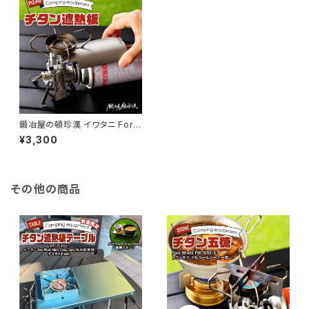
鍛冶屋の頓珍漢 イワタニ Fore
Winds マイクロキャンプストー
¥3,300
ブ FW-MS01 専用 チタン遮熱
板 簡単装着
その他の商品