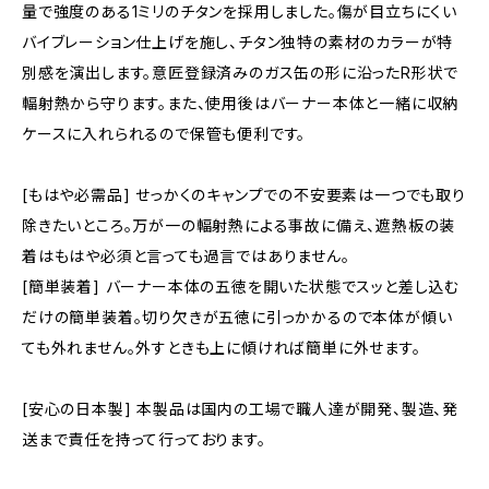
量で強度のある1ミリのチタンを採用しました。傷が目立ちにくい
バイブレーション仕上げを施し、チタン独特の素材のカラーが特
別感を演出します。意匠登録済みのガス缶の形に沿ったR形状で
輻射熱から守ります。また、使用後はバーナー本体と一緒に収納
ケースに入れられるので保管も便利です。
[もはや必需品] せっかくのキャンプでの不安要素は一つでも取り
除きたいところ。万が一の輻射熱による事故に備え、遮熱板の装
着はもはや必須と言っても過言ではありません。
[簡単装着] バーナー本体の五徳を開いた状態でスッと差し込む
だけの簡単装着。切り欠きが五徳に引っかかるので本体が傾い
ても外れません。外すときも上に傾ければ簡単に外せます。
[安心の日本製] 本製品は国内の工場で職人達が開発、製造、発
送まで責任を持って行っております。