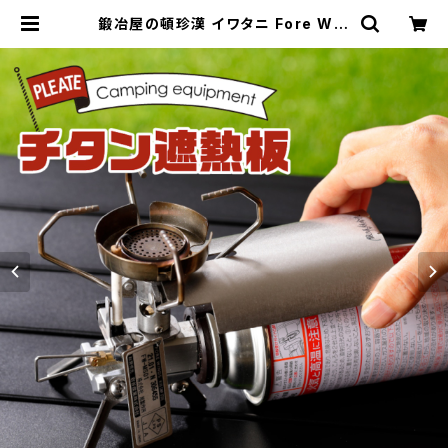
鍛冶屋の頓珍漢 イワタニ Fore Win
ds マイクロキャンプストーブ FW-M
S01 専用 チタン遮熱板 簡単装着 |
鍛冶屋の頓珍漢