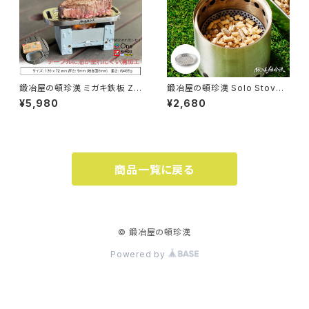
鍛冶屋の頓珍漢 ミガキ鉄板 Z1
鍛冶屋の頓珍漢 Solo Stove L
39D ダイソー メスティンサイズ
ite ソロストーブ ライト 専用 ロ
¥5,980
¥2,680
9mm厚 特製ハンドル付き
ストル 日本製
商品一覧に戻る
© 鍛冶屋の頓珍漢
Powered by