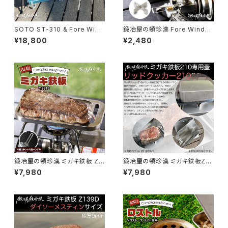
SOTO ST-310 & Fore Wind
鍛冶屋の頓珍漢 Fore Winds
s Micro Camp Stove FW-M
Micro Camp Stove トランギ
¥18,800
¥2,480
S01専用 チタン遮熱板テーブル
ア アルコールストーブ用 チタン
(限定デイライトカラー)
五徳 日本製
鍛冶屋の頓珍漢 ミガキ鉄板 Z1
鍛冶屋の頓珍漢 ミガキ鉄板Z21
52T9 メスティンサイズ 9mm
0T9-3専用蓋 リッドクッカー21
¥7,980
¥7,980
厚 3mm溝
0 [受注生産: 製作に数日かかり
ます]