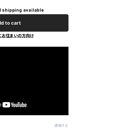
l shipping available
d to cart
にお住まいの方向け
通報する