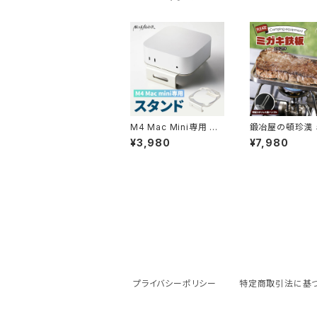
M4 Mac Mini専用 ス
鍛冶屋の頓珍漢 
タンド
鉄板 Z152T9 メスティ
¥3,980
¥7,980
ンサイズ 9mm厚
溝
プライバシーポリシー
特定商取引法に基