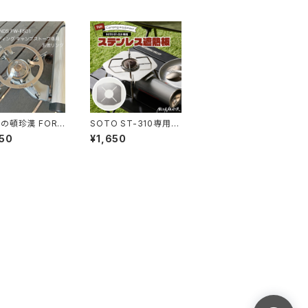
の頓珍漢 FORE
SOTO ST-310専用
S FW-FS01 フォ
ステンレス遮熱板
50
¥1,650
ィング キャンプス
専用 五徳リング