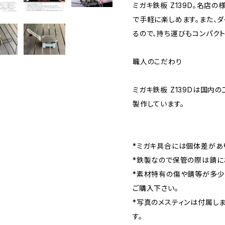
ミガキ鉄板 Z139D。名店
で手軽に楽しめます。また、ダ
るので、持ち運びもコンパク
職人のこだわり
ミガキ鉄板 Z139Dは国内
製作しています。
*ミガキ具合には個体差があ
*鉄製なので保管の際は錆に
*素材特有の傷や錆等が多少
ご購入下さい。
*写真のメスティンは付属し
す。