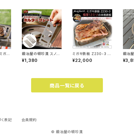
ミガキ
鍛冶屋の頓珍漢 スノー
ミガキ鉄板 Z230-3 12
鍛冶屋
ピーク フラットバーナー
mm 230x148 3mm
WIND
¥1,380
¥22,000
¥3,8
 3mm
専用 エクステンション
溝 ステンレス製ハンド
ールデ
ホルダープレート IGT
ル2個付き
トーブ
(サクラ)
商品一覧に戻る
づく表記
会員規約
© 鍛冶屋の頓珍漢