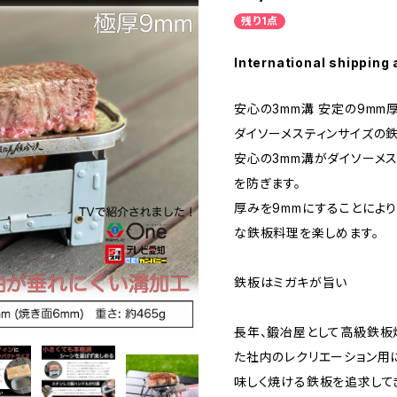
残り1点
International shipping 
安心の3mm溝 安定の9mm
ダイソーメスティンサイズの鉄
安心の3mm溝がダイソーメ
を防ぎます。
厚みを9mmにすることによ
な鉄板料理を楽しめます。
鉄板はミガキが旨い
長年、鍛冶屋として高級鉄板
た社内のレクリエーション用
味しく焼ける鉄板を追求して