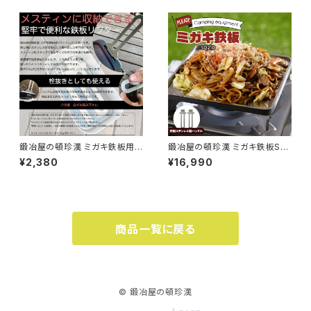
鍛冶屋の頓珍漢 ミガキ鉄板用
鍛冶屋の頓珍漢 ミガキ鉄板SQ
ハンドル リフター ステンレス製
210 焼き面厚さ6mm 21x21x1.
¥2,380
¥16,990
2cm ソロキャンプ シングルバー
ナー アウトドア
商品一覧に戻る
© 鍛冶屋の頓珍漢