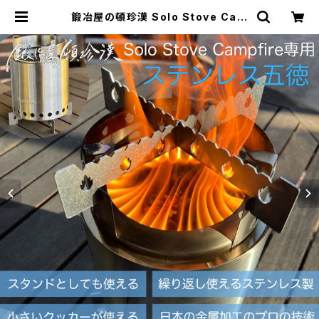
鍛冶屋の頓珍漢 Solo Stove Cam
pfire ソロストーブ キャンプファイヤ
ー専用 五徳/スタンド | 鍛冶屋の頓珍
漢