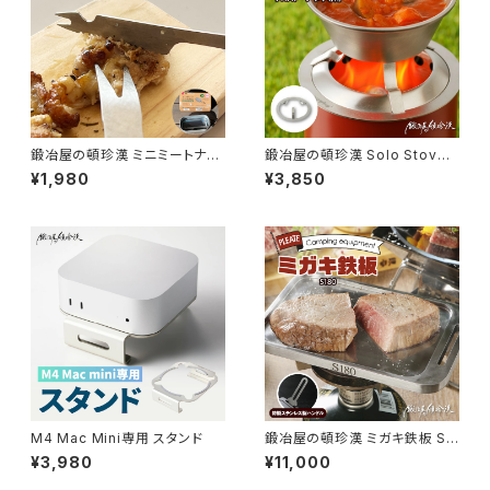
鍛冶屋の頓珍漢 ミニミートナイ
鍛冶屋の頓珍漢 Solo Stove
フ アウトドア
Mesa専用 五徳リング
¥1,980
¥3,850
M4 Mac Mini専用 スタンド
鍛冶屋の頓珍漢 ミガキ鉄板 S1
80 ラージメスティン B6 サイズ
¥3,980
¥11,000
10.5mm厚 焼き面4.5mm溝 特
製ステンレス製ハンドル付き