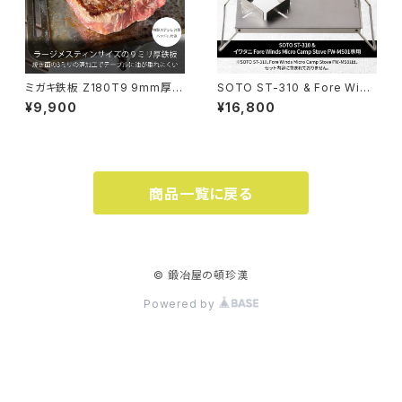
ミガキ鉄板 Z180T9 9mm厚 3
SOTO ST-310 & Fore Wind
mm溝 トランギア ラージメステ
s Micro Camp Stove FW-M
¥9,900
¥16,800
ィン サイズ ソロ キャンプ用 特
S01専用 チタン遮熱板テーブル
製ハンドル付き
商品一覧に戻る
© 鍛冶屋の頓珍漢
Powered by