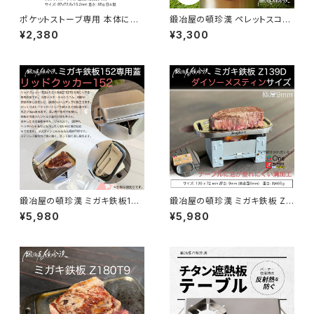
ポケットストーブ専用 本体に収
鍛冶屋の頓珍漢 ペレットスコッ
納できるエスビット固形燃料ケ
プ
¥2,380
¥3,300
ース
鍛冶屋の頓珍漢 ミガキ鉄板152
鍛冶屋の頓珍漢 ミガキ鉄板 Z1
専用蓋 リッドクッカー152 メス
39D ダイソー メスティンサイズ
¥5,980
¥5,980
ティンサイズ
9mm厚 特製ハンドル付き