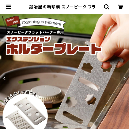
鍛冶屋の頓珍漢 スノーピーク フラッ
トバーナー専用 エクステンションホル
ダープレート IGT (メッシュ) | 鍛冶
屋の頓珍漢